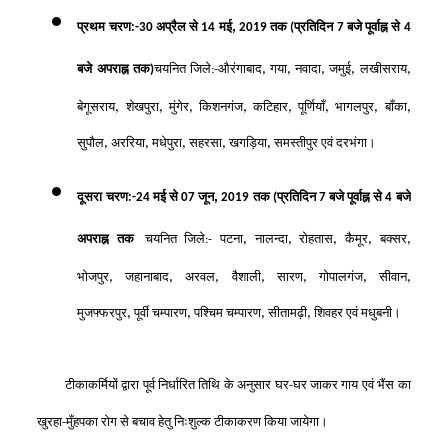
,
प्रथम चरण:-30 अप्रैल से 14 मई
2019 तक (प्रतिदिन 7 बजे पूर्वाह्न से 4
,
,
,
,
,
बजे अपराह्न तक)
चयनित जिले:-औरंगाबाद
गया
नवादा
जमुई
लखीसराय
,
,
,
,
,
,
,
,
बेगूसराय
शेखपुरा
मुंगेर
किशनगंज
कटिहार
पूर्णियाँ
भागलपुर
बाँका
,
,
,
,
,
सुपौल
अररिया
मधेपुरा
सहरसा
खगड़िया
समस्तीपुर एवं दरभंगा।
,
दूसरा चरण:-24 मई से 07 जून
2019 तक (प्रतिदिन 7 बजे पूर्वाह्न से 4 बजे
,
,
,
,
,
अपराह्न तक
चयनित जिले:- पटना
नालन्दा
रोहतास
कैमूर
बक्सर
,
,
,
,
,
,
,
भोजपुर
जहानाबाद
अरवल
वैशाली
सारण
गोपालगंज
सीवान
,
,
,
,
मुजफ्फरपुर
पूर्वी चम्पारण
पश्चिम चम्पारण
सीतामढ़ी
शिवहर एवं मधुबनी।
टीकाकर्मियों द्वारा पूर्व निर्धारित तिथि के अनुसार घर-घर जाकर गाय एवं भैंस का
खुरहा-मुँहपका रोग से बचाव हेतु निःशुल्क टीकाकरण किया जायेगा।