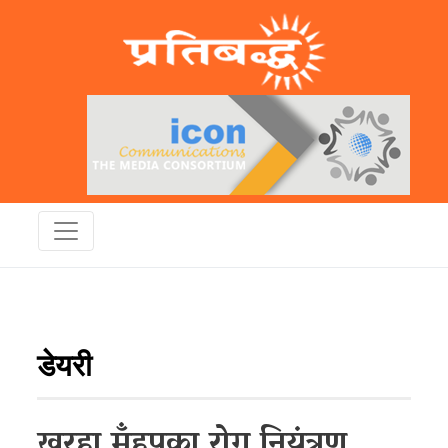
डेयरी
खुरहा मुँहपका रोग नियंत्रण